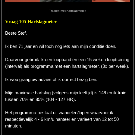
Trainen met hartslagmeter.
Hardlopen
Vraag 105 Hartslagmeter
Extra
Beste Stef,
Tips
Ik ben 71 jaar en wil toch nog iets aan mijn conditie doen.
Boeken
Daarvoor gebruik ik een loopband en een 15 weken looptraining
Site
(interval) als programma met een hartslagmeter. (3x per week).
Ik wou graag uw advies of ik correct bezig ben.
Mijn maximale hartslag (volgens mijn leeftijd) is 149 en ik train
tussen 70% en 85%.(104 - 127 HR).
Het programma bestaat uit wandelen/lopen waarvoor ik
respectievelijk 4 - 6 km/u hanteer en varieert van 12 tot 50
minuten.