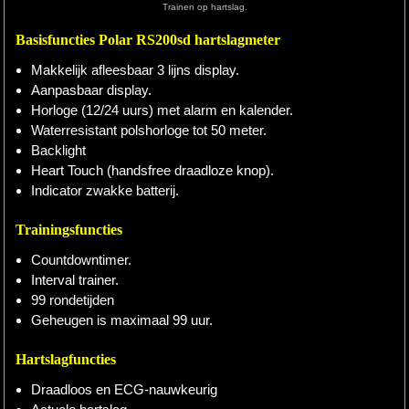
Trainen op hartslag.
Hardlopen
Basisfuncties Polar RS200sd hartslagmeter
Makkelijk afleesbaar 3 lijns display.
Extra
Aanpasbaar display.
Tips
Horloge (12/24 uurs) met alarm en kalender.
Waterresistant polshorloge tot 50 meter.
Boeken
Backlight
Heart Touch (handsfree draadloze knop).
Site
Indicator zwakke batterij.
Trainingsfuncties
Countdowntimer.
Interval trainer.
99 rondetijden
Geheugen is maximaal 99 uur.
Hartslagfuncties
Draadloos en ECG-nauwkeurig