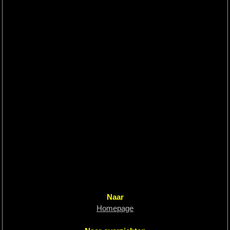
Hardlopen
Extra
Tips
Boeken
Site
Naar
Homepage